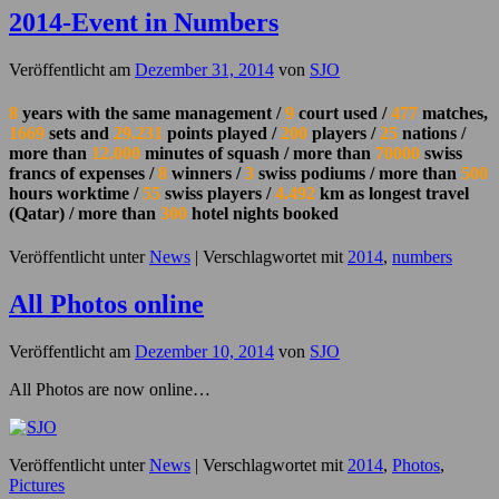
2014-Event in Numbers
Veröffentlicht am
Dezember 31, 2014
von
SJO
8
years with the same management /
9
court used /
477
matches,
1669
sets and
29.231
points played /
200
players /
25
nations /
more than
12.
00
0
minutes of squash / more than
70000
swiss
francs of expenses /
8
winners /
3
swiss podiums / more than
500
hours worktime /
55
swiss players /
4.492
km as longest travel
(Qatar) / more than
300
hotel nights booked
Veröffentlicht unter
News
|
Verschlagwortet mit
2014
,
numbers
All Photos online
Veröffentlicht am
Dezember 10, 2014
von
SJO
All Photos are now online…
Veröffentlicht unter
News
|
Verschlagwortet mit
2014
,
Photos
,
Pictures