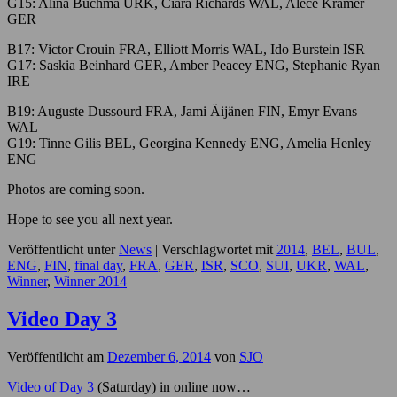
G15: Alina Buchma URK, Ciara Richards WAL, Alece Kramer
GER
B17: Victor Crouin FRA, Elliott Morris WAL, Ido Burstein ISR
G17: Saskia Beinhard GER, Amber Peacey ENG, Stephanie Ryan
IRE
B19: Auguste Dussourd FRA, Jami Äijänen FIN, Emyr Evans
WAL
G19: Tinne Gilis BEL, Georgina Kennedy ENG, Amelia Henley
ENG
Photos are coming soon.
Hope to see you all next year.
Veröffentlicht unter
News
|
Verschlagwortet mit
2014
,
BEL
,
BUL
,
ENG
,
FIN
,
final day
,
FRA
,
GER
,
ISR
,
SCO
,
SUI
,
UKR
,
WAL
,
Winner
,
Winner 2014
Video Day 3
Veröffentlicht am
Dezember 6, 2014
von
SJO
Video of Day 3
(Saturday) in online now…