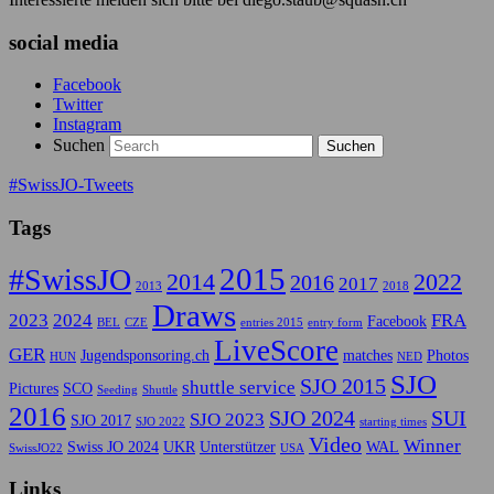
social media
Facebook
Twitter
Instagram
Suchen
#SwissJO-Tweets
Tags
2015
#SwissJO
2014
2022
2016
2017
2013
2018
Draws
2023
2024
FRA
Facebook
BEL
CZE
entries 2015
entry form
LiveScore
GER
Jugendsponsoring.ch
matches
Photos
HUN
NED
SJO
SJO 2015
shuttle service
Pictures
SCO
Seeding
Shuttle
2016
SJO 2024
SUI
SJO 2023
SJO 2017
SJO 2022
starting times
Video
Winner
Swiss JO 2024
UKR
Unterstützer
WAL
SwissJO22
USA
Links