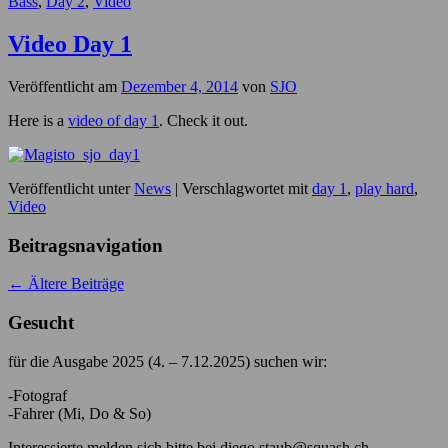
Bass
,
Day 2
,
Video
Video Day 1
Veröffentlicht am
Dezember 4, 2014
von
SJO
Here is a
video of day 1
. Check it out.
Veröffentlicht unter
News
|
Verschlagwortet mit
day 1
,
play hard
,
Video
Beitragsnavigation
←
Ältere Beiträge
Gesucht
für die Ausgabe 2025 (4. – 7.12.2025) suchen wir:
-Fotograf
-Fahrer (Mi, Do & So)
Interessierte melden sich bitte bei diego.staub@squash.ch