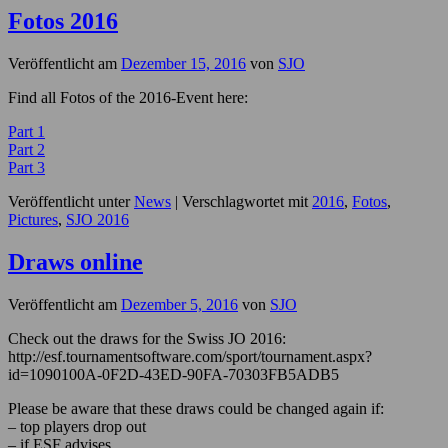
Fotos 2016
Veröffentlicht am
Dezember 15, 2016
von
SJO
Find all Fotos of the 2016-Event here:
Part 1
Part 2
Part 3
Veröffentlicht unter
News
|
Verschlagwortet mit
2016
,
Fotos
,
Pictures
,
SJO 2016
Draws online
Veröffentlicht am
Dezember 5, 2016
von
SJO
Check out the draws for the Swiss JO 2016:
http://esf.tournamentsoftware.com/sport/tournament.aspx?
id=1090100A-0F2D-43ED-90FA-70303FB5ADB5
Please be aware that these draws could be changed again if:
– top players drop out
– if ESF advises