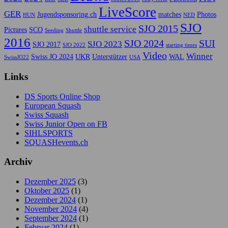
LiveScore
GER
Jugendsponsoring.ch
matches
Photos
HUN
NED
SJO
SJO 2015
shuttle service
Pictures
SCO
Seeding
Shuttle
2016
SJO 2024
SUI
SJO 2023
SJO 2017
SJO 2022
starting times
Video
Winner
Swiss JO 2024
UKR
Unterstützer
WAL
SwissJO22
USA
Links
DS Sports Online Shop
European Squash
Swiss Squash
Swiss Junior Open on FB
SIHLSPORTS
SQUASHevents.ch
Archiv
Dezember 2025
(3)
Oktober 2025
(1)
Dezember 2024
(1)
November 2024
(4)
September 2024
(1)
Februar 2024
(1)