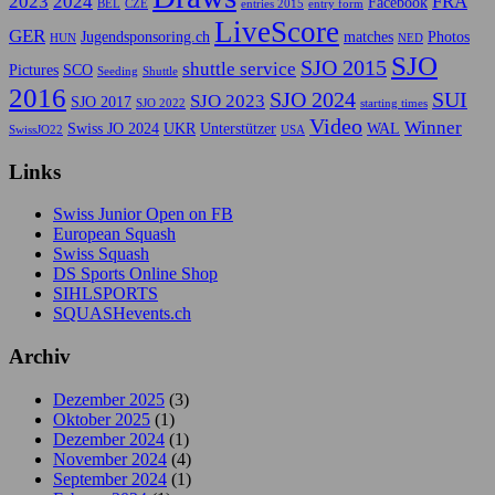
2023
2024
FRA
Facebook
BEL
CZE
entries 2015
entry form
LiveScore
GER
Jugendsponsoring.ch
matches
Photos
HUN
NED
SJO
SJO 2015
shuttle service
Pictures
SCO
Seeding
Shuttle
2016
SJO 2024
SUI
SJO 2023
SJO 2017
SJO 2022
starting times
Video
Winner
Swiss JO 2024
UKR
Unterstützer
WAL
SwissJO22
USA
Links
Swiss Junior Open on FB
European Squash
Swiss Squash
DS Sports Online Shop
SIHLSPORTS
SQUASHevents.ch
Archiv
Dezember 2025
(3)
Oktober 2025
(1)
Dezember 2024
(1)
November 2024
(4)
September 2024
(1)