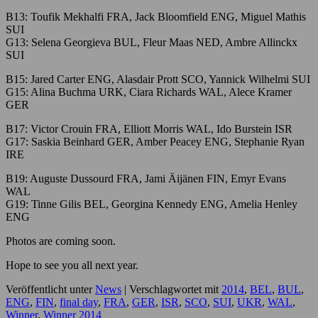
B13: Toufik Mekhalfi FRA, Jack Bloomfield ENG, Miguel Mathis
SUI
G13: Selena Georgieva BUL, Fleur Maas NED, Ambre Allinckx
SUI
B15: Jared Carter ENG, Alasdair Prott SCO, Yannick Wilhelmi SUI
G15: Alina Buchma URK, Ciara Richards WAL, Alece Kramer
GER
B17: Victor Crouin FRA, Elliott Morris WAL, Ido Burstein ISR
G17: Saskia Beinhard GER, Amber Peacey ENG, Stephanie Ryan
IRE
B19: Auguste Dussourd FRA, Jami Äijänen FIN, Emyr Evans
WAL
G19: Tinne Gilis BEL, Georgina Kennedy ENG, Amelia Henley
ENG
Photos are coming soon.
Hope to see you all next year.
Veröffentlicht unter
News
|
Verschlagwortet mit
2014
,
BEL
,
BUL
,
ENG
,
FIN
,
final day
,
FRA
,
GER
,
ISR
,
SCO
,
SUI
,
UKR
,
WAL
,
Winner
,
Winner 2014