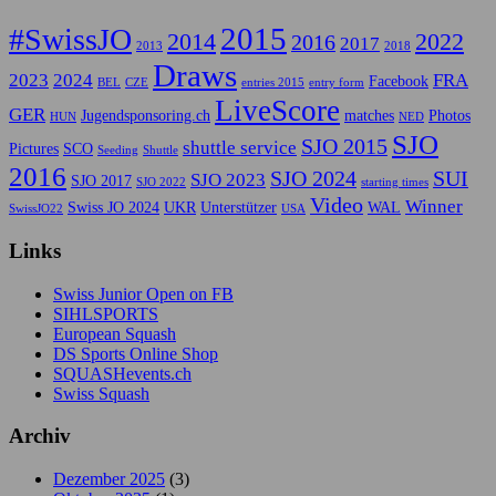
2015
#SwissJO
2014
2022
2016
2017
2013
2018
Draws
2023
2024
FRA
Facebook
BEL
CZE
entries 2015
entry form
LiveScore
GER
Jugendsponsoring.ch
matches
Photos
HUN
NED
SJO
SJO 2015
shuttle service
Pictures
SCO
Seeding
Shuttle
2016
SJO 2024
SUI
SJO 2023
SJO 2017
SJO 2022
starting times
Video
Winner
Swiss JO 2024
UKR
Unterstützer
WAL
SwissJO22
USA
Links
Swiss Junior Open on FB
SIHLSPORTS
European Squash
DS Sports Online Shop
SQUASHevents.ch
Swiss Squash
Archiv
Dezember 2025
(3)