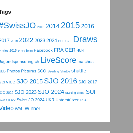
Tags
2015
#SwissJO
2014
2016
2013
Draws
2022
2017
2023
2024
2018
BEL
CZE
FRA
GER
Facebook
entries 2015
entry form
HUN
LiveScore
Jugendsponsoring.ch
matches
shuttle
Photos
Pictures
SCO
NED
Seeding
Shuttle
SJO 2016
SJO 2015
service
SJO 2017
SJO 2024
SUI
SJO 2023
SJO 2022
starting times
Swiss JO 2024
UKR
Unterstützer
SwissJO22
USA
Video
Winner
WAL