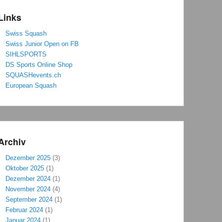
Links
Swiss Squash
Swiss Junior Open on FB
SIHLSPORTS
DS Sports Online Shop
SQUASHevents.ch
European Squash
Archiv
Dezember 2025
(3)
Oktober 2025
(1)
Dezember 2024
(1)
November 2024
(4)
September 2024
(1)
Februar 2024
(1)
Januar 2024
(1)