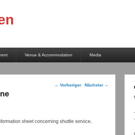
en
ment
Venue & Accommodation
Media
Beitragsnavigation
←
Vorheriger
Nächster
→
ine
nformation sheet concerning shuttle service,