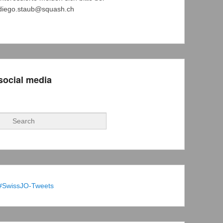
diego.staub@squash.ch
social media
Suchen
#SwissJO-Tweets