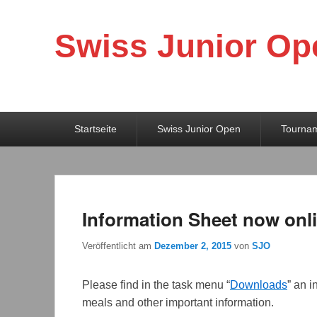
Swiss Junior Op
Primäres
Startseite
Swiss Junior Open
Tourna
Menü
Information Sheet now onl
Veröffentlicht am
Dezember 2, 2015
von
SJO
Please find in the task menu “
Downloads
” an i
meals and other important information.