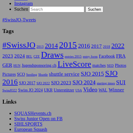
Instagram
Suchen
#SwissJO-Tweets
Tags
2015
#SwissJO
2014
2022
2016
2017
2013
2018
Draws
2023
2024
FRA
Facebook
BEL
CZE
entries 2015
entry form
LiveScore
GER
Jugendsponsoring.ch
matches
Photos
HUN
NED
SJO
SJO 2015
shuttle service
Pictures
SCO
Seeding
Shuttle
2016
SJO 2024
SUI
SJO 2023
SJO 2017
SJO 2022
starting times
Video
Winner
Swiss JO 2024
UKR
Unterstützer
WAL
SwissJO22
USA
Links
SQUASHevents.ch
Swiss Junior Open on FB
SIHLSPORTS
European Squash